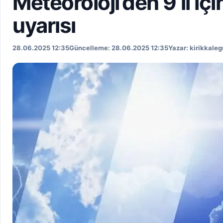
Meteoroloji’den 9 il içi
uyarısı
2025-06-28T12:35:06+03:00
2025-06-28T12:35:06+03:00
28.06.2025 12:35
Güncelleme: 28.06.2025 12:35
Yazar: kirikkal