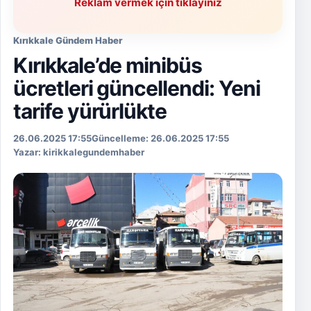
Reklam vermek için tıklayınız
Kırıkkale Gündem Haber
Kırıkkale’de minibüs
ücretleri güncellendi: Yeni
tarife yürürlükte
2025-06-26T17:55:08+03:00
2025-06-26T17:55:08+03:00
26.06.2025 17:55
Güncelleme: 26.06.2025 17:55
Yazar: kirikkalegundemhaber