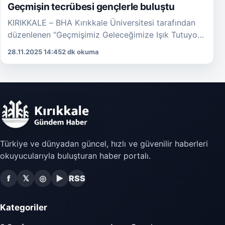
Geçmişin tecrübesi gençlerle buluştu
KIRIKKALE – BHA Kırıkkale Üniversitesi tarafından
düzenlenen “Geçmişimiz Geleceğimize Işık Tutuyor:
Aksaçlılarımız Gençlerle Buluşuyor” programı
28.11.2025 14:45
2 dk okuma
kapsamında Eğitimci Özcan Kılıç, üniversitenin
konuğu oldu. […]
Türkiye ve dünyadan güncel, hızlı ve güvenilir haberleri
okuyucularıyla buluşturan haber portalı.
f
𝕏
◎
▶
RSS
Kategoriler