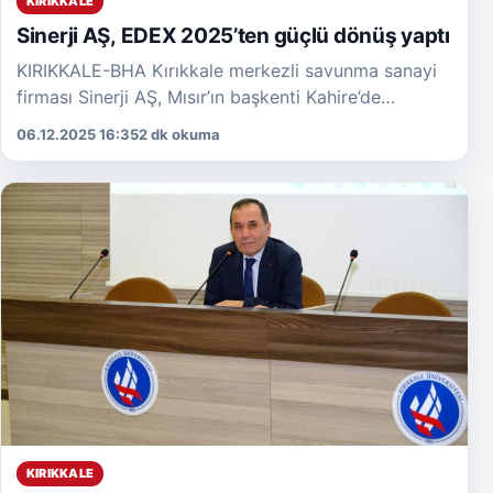
KIRIKKALE
Sinerji AŞ, EDEX 2025’ten güçlü dönüş yaptı
KIRIKKALE-BHA Kırıkkale merkezli savunma sanayi
firması Sinerji AŞ, Mısır’ın başkenti Kahire’de
düzenlenen EDEX 2025 Savunma Sanayii Fuarı’ndaki
06.12.2025 16:35
2 dk okuma
temaslarını başarıyla tamamladı. Uluslararası
savunma […]
KIRIKKALE