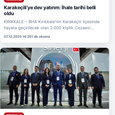
Karakeçili’ye dev yatırım: İhale tarihi belli
oldu
KIRIKKALE – BHA Kırıkkale’nin Karakeçili ilçesinde
hayata geçirilecek olan 2.000 kişilik Cezaevi
Kampüsü projesinde önemli bir gelişme yaşandı.
07.12.2025 14:20
1 dk okuma
Projenin ihale tarihinin 12 […]