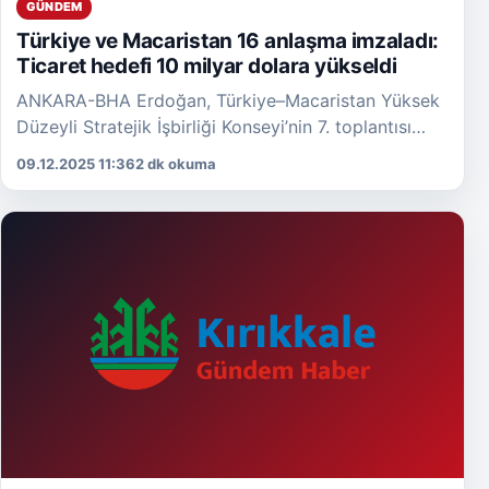
GÜNDEM
Türkiye ve Macaristan 16 anlaşma imzaladı:
Ticaret hedefi 10 milyar dolara yükseldi
ANKARA-BHA Erdoğan, Türkiye–Macaristan Yüksek
Düzeyli Stratejik İşbirliği Konseyi’nin 7. toplantısı
kapsamında Orban’ı ve heyetini İstanbul’da
09.12.2025 11:36
2 dk okuma
ağırlamaktan memnuniyet duyduğunu belirtti.
Konseyin 2013’ten bu […]