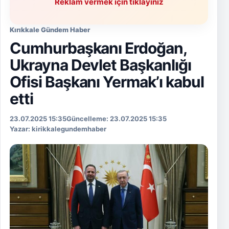
Reklam vermek için tıklayınız
Kırıkkale Gündem Haber
Cumhurbaşkanı Erdoğan,
Ukrayna Devlet Başkanlığı
Ofisi Başkanı Yermak’ı kabul
etti
2025-07-23T15:35:06+03:00
2025-07-23T15:35:06+03:00
23.07.2025 15:35
Güncelleme: 23.07.2025 15:35
Yazar: kirikkalegundemhaber