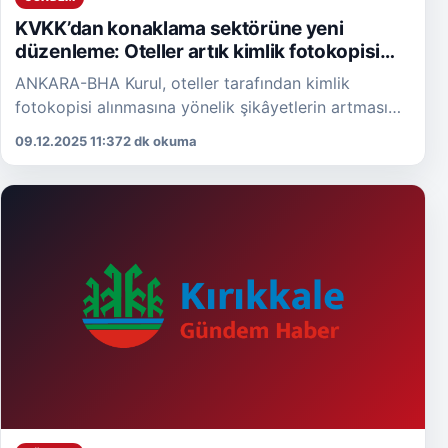
KVKK’dan konaklama sektörüne yeni
düzenleme: Oteller artık kimlik fotokopisi
alamayacak
ANKARA-BHA Kurul, oteller tarafından kimlik
fotokopisi alınmasına yönelik şikâyetlerin artması
üzerine sektöre yönelik kapsamlı bir inceleme
09.12.2025 11:37
2 dk okuma
yürüttü. Yapılan değerlendirmede, konaklama
tesislerinin Kimlik […]