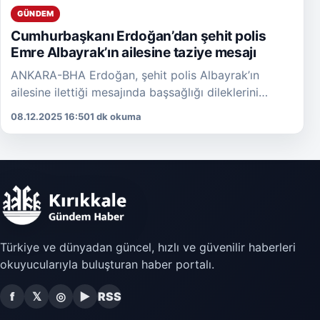
GÜNDEM
Cumhurbaşkanı Erdoğan’dan şehit polis
Emre Albayrak’ın ailesine taziye mesajı
ANKARA-BHA Erdoğan, şehit polis Albayrak’ın
ailesine ilettiği mesajında başsağlığı dileklerini
ileterek, acılarını paylaştığını ifade etti. Şehide
08.12.2025 16:50
1 dk okuma
Allah’tan rahmet, ailesine ve Türk Polis […]
Türkiye ve dünyadan güncel, hızlı ve güvenilir haberleri
okuyucularıyla buluşturan haber portalı.
f
𝕏
◎
▶
RSS