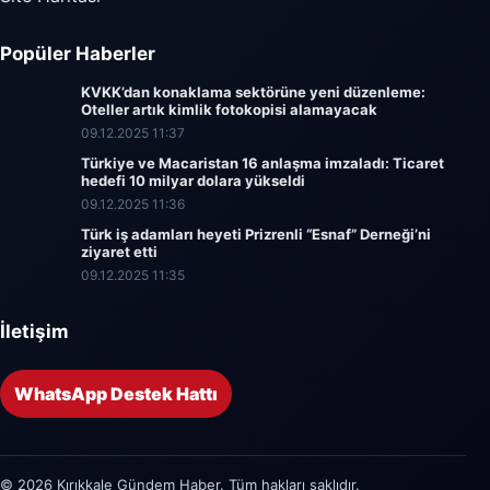
Popüler Haberler
KVKK’dan konaklama sektörüne yeni düzenleme:
Oteller artık kimlik fotokopisi alamayacak
09.12.2025 11:37
Türkiye ve Macaristan 16 anlaşma imzaladı: Ticaret
hedefi 10 milyar dolara yükseldi
09.12.2025 11:36
Türk iş adamları heyeti Prizrenli “Esnaf” Derneği’ni
ziyaret etti
09.12.2025 11:35
İletişim
WhatsApp Destek Hattı
© 2026 Kırıkkale Gündem Haber. Tüm hakları saklıdır.