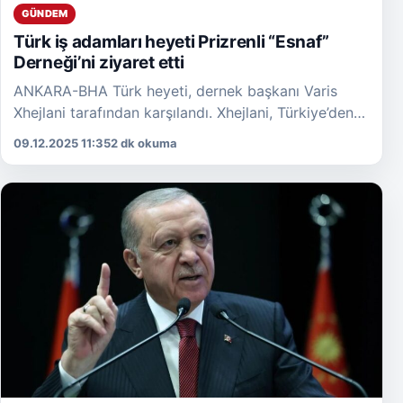
GÜNDEM
Türk iş adamları heyeti Prizrenli “Esnaf”
Derneği’ni ziyaret etti
ANKARA-BHA Türk heyeti, dernek başkanı Varis
Xhejlani tarafından karşılandı. Xhejlani, Türkiye’den
gelen iş insanlarının ilgisi ve işbirliğine yönelik
09.12.2025 11:35
2 dk okuma
istekliliğinin kendilerini onurlandırdığını belirterek,
[…]