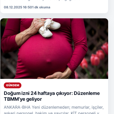
ileterek, acılarını paylaştığını ifade etti. Şehide
08.12.2025 16:50
1 dk okuma
Allah’tan rahmet, ailesine ve Türk Polis […]
GÜNDEM
Doğum izni 24 haftaya çıkıyor: Düzenleme
TBMM’ye geliyor
ANKARA-BHA Yeni düzenlemeden; memurlar, işçiler,
askeri personel, hakim ve savcılar, KİT personeli ve