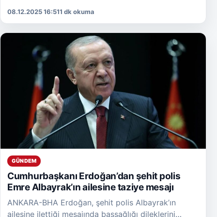
Başkanı ve ilçe belediye başkanlarının katılımıyla
08.12.2025 16:51
1 dk okuma
olağan istişare […]
GÜNDEM
Cumhurbaşkanı Erdoğan’dan şehit polis
Emre Albayrak’ın ailesine taziye mesajı
ANKARA-BHA Erdoğan, şehit polis Albayrak’ın
ailesine ilettiği mesajında başsağlığı dileklerini