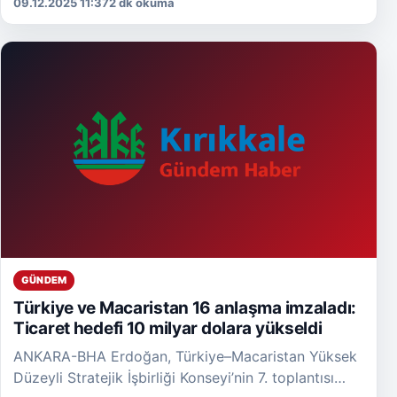
09.12.2025 11:37
2 dk okuma
yürüttü. Yapılan değerlendirmede, konaklama
tesislerinin Kimlik […]
GÜNDEM
Türkiye ve Macaristan 16 anlaşma imzaladı:
Ticaret hedefi 10 milyar dolara yükseldi
ANKARA-BHA Erdoğan, Türkiye–Macaristan Yüksek
Düzeyli Stratejik İşbirliği Konseyi’nin 7. toplantısı