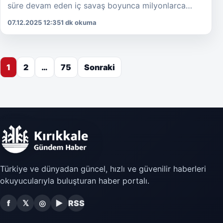
süre devam eden iç savaş boyunca milyonlarca
Suriyeli, rejimin saldırıları ve yaşanan katliamlar […]
07.12.2025 12:35
1 dk okuma
Yazı sayfalaması
1
2
…
75
Sonraki
Türkiye ve dünyadan güncel, hızlı ve güvenilir haberleri
okuyucularıyla buluşturan haber portalı.
f
𝕏
◎
▶
RSS