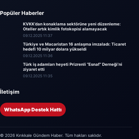
Popüler Haberler
KVKK’dan konaklama sektörüne yeni düzenleme:
Oteller artık kimlik fotokopisi alamayacak
09.12.2025 11:37
Türkiye ve Macaristan 16 anlaşma imzaladı: Ticaret
hedefi 10 milyar dolara yükseldi
09.12.2025 11:36
Türk iş adamları heyeti Prizrenli “Esnaf” Derneği’ni
ziyaret etti
09.12.2025 11:35
İletişim
WhatsApp Destek Hattı
© 2026 Kırıkkale Gündem Haber. Tüm hakları saklıdır.