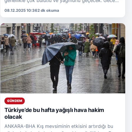
genellikle çok bulutlu ve yağmurlu geçecek. Gece
saatlerinde sıcaklıkların düşmesiyle birlikte,
08.12.2025 10:36
2 dk okuma
Çamlıdere, Kızılcahamam ve çevre ilçeler […]
GÜNDEM
Türkiye’de bu hafta yağışlı hava hakim
olacak
ANKARA-BHA Kış mevsiminin etkisini artırdığı bu