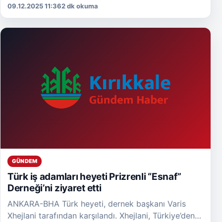
kapsamında Orban’ı ve heyetini İstanbul’da
09.12.2025 11:36
2 dk okuma
ağırlamaktan memnuniyet duyduğunu belirtti.
Konseyin 2013’ten bu […]
GÜNDEM
Türk iş adamları heyeti Prizrenli “Esnaf”
Derneği’ni ziyaret etti
ANKARA-BHA Türk heyeti, dernek başkanı Varis
Xhejlani tarafından karşılandı. Xhejlani, Türkiye’den