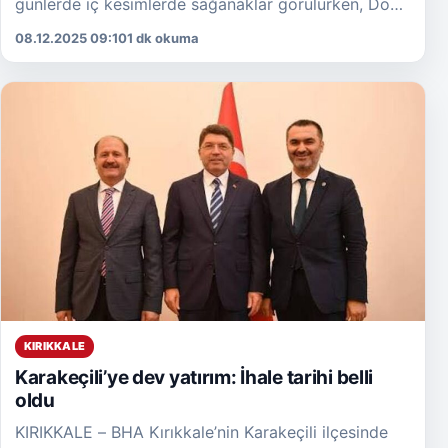
günlerde iç kesimlerde sağanaklar görülürken, Doğu
Anadolu’nun yüksek noktalarında kar yağışı belirgin
08.12.2025 09:10
1 dk okuma
şekilde artmış durumda. Tahminlere […]
KIRIKKALE
Karakeçili’ye dev yatırım: İhale tarihi belli
oldu
KIRIKKALE – BHA Kırıkkale’nin Karakeçili ilçesinde