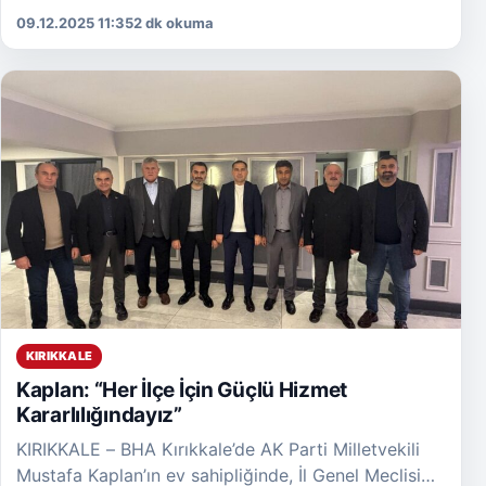
gelen iş insanlarının ilgisi ve işbirliğine yönelik
09.12.2025 11:35
2 dk okuma
istekliliğinin kendilerini onurlandırdığını belirterek,
[…]
KIRIKKALE
Kaplan: “Her İlçe İçin Güçlü Hizmet
Kararlılığındayız”
KIRIKKALE – BHA Kırıkkale’de AK Parti Milletvekili
Mustafa Kaplan’ın ev sahipliğinde, İl Genel Meclisi