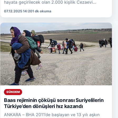
hayata geçirilecek olan 2.000 kişilik Cezaevi
Kampüsü projesinde önemli bir gelişme yaşandı.
07.12.2025 14:20
1 dk okuma
Projenin ihale tarihinin 12 […]
GÜNDEM
Baas rejiminin çöküşü sonrası Suriyelilerin
Türkiye’den dönüşleri hız kazandı
ANKARA – BHA 2011’de başlayan ve 13 yılı aşkın