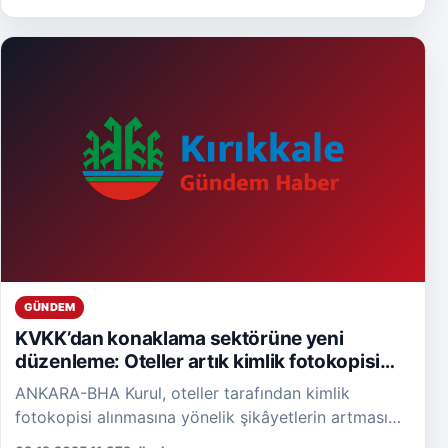
GÜNDEM
KVKK’dan konaklama sektörüne yeni
düzenleme: Oteller artık kimlik fotokopisi
alamayacak
ANKARA-BHA Kurul, oteller tarafından kimlik
fotokopisi alınmasına yönelik şikâyetlerin artması
üzerine sektöre yönelik kapsamlı bir inceleme