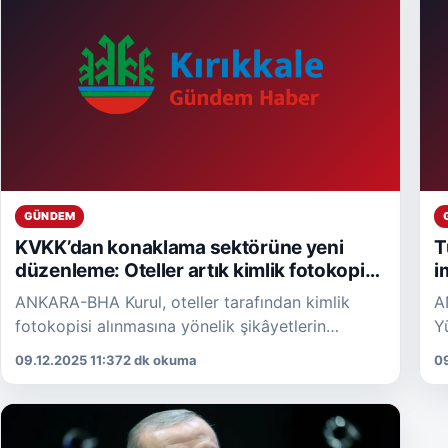
GÜNDEM
KVKK’dan konaklama sektörüne yeni
T
düzenleme: Oteller artık kimlik fotokopisi
i
alamayacak
y
ANKARA-BHA Kurul, oteller tarafından kimlik
A
fotokopisi alınmasına yönelik şikâyetlerin
Y
artması üzerine sektöre yönelik kapsamlı bir
t
09.12.2025 11:37
2 dk okuma
09
inceleme yürüttü. Yapılan değerlendirmede,
İ
konaklama tesislerinin Kimlik […]
b