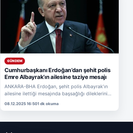
GÜNDEM
Cumhurbaşkanı Erdoğan’dan şehit polis
Emre Albayrak’ın ailesine taziye mesajı
ANKARA-BHA Erdoğan, şehit polis Albayrak’ın
ailesine ilettiği mesajında başsağlığı dileklerini
ileterek, acılarını paylaştığını ifade etti. Şehide
08.12.2025 16:50
1 dk okuma
Allah’tan rahmet, ailesine ve Türk Polis […]