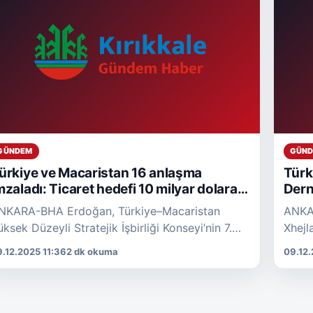
GÜNDEM
GÜN
ürkiye ve Macaristan 16 anlaşma
Türk
mzaladı: Ticaret hedefi 10 milyar dolara
Derne
ükseldi
NKARA-BHA Erdoğan, Türkiye–Macaristan
ANKAR
üksek Düzeyli Stratejik İşbirliği Konseyi’nin 7.
Xhejla
oplantısı kapsamında Orban’ı ve heyetini
Türkiy
.12.2025 11:36
2 dk okuma
09.12.
stanbul’da ağırlamaktan memnuniyet duyduğunu
işbirl
elirtti. Konseyin 2013’ten bu […]
onurl